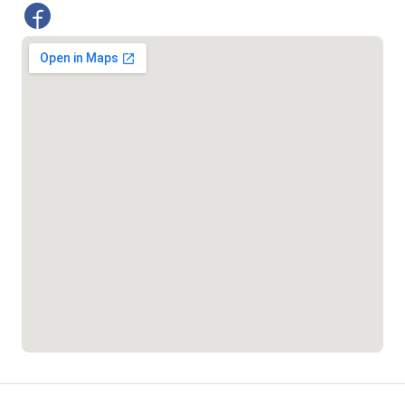
১৬১২২
স্মার্ট ভূমি সেবা
১০৯৮
শিশু সহায়তা লাইন
১৬১০৯
বাংলাদেশ কর্মচারী কল্যাণ বোর্ড হটলাইন
০১৯০৮৮৮৮৮৮৮
মাদকদ্রব্য নিয়ন্ত্রণ হটলাইন